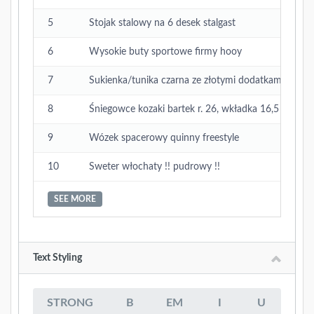
5
Stojak stalowy na 6 desek stalgast
6
Wysokie buty sportowe firmy hooy
7
Sukienka/tunika czarna ze złotymi dodatkami r.36
8
Śniegowce kozaki bartek r. 26, wkładka 16,5 cm no
9
Wózek spacerowy quinny freestyle
10
Sweter włochaty !! pudrowy !!
SEE MORE
Text Styling
STRONG
B
EM
I
U