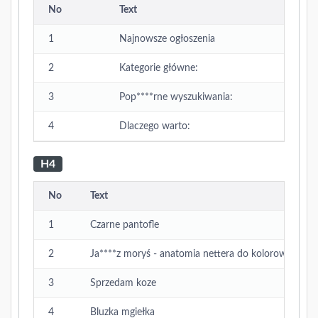
No
Text
1
Najnowsze ogłoszenia
2
Kategorie główne:
3
Pop****rne wyszukiwania:
4
Dlaczego warto:
H4
No
Text
1
Czarne pantofle
2
Ja****z moryś - anatomia nettera do kolorowania. m
3
Sprzedam koze
4
Bluzka mgiełka