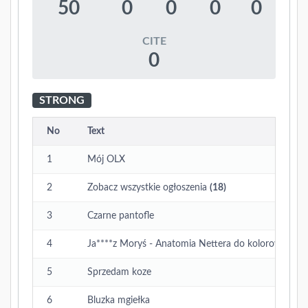
50
0
0
0
0
CITE
0
STRONG
No
Text
1
Mój OLX
2
Zobacz wszystkie ogłoszenia
(18)
3
Czarne pantofle
4
Ja****z Moryś - Anatomia Nettera do kolorowania. 
5
Sprzedam koze
6
Bluzka mgiełka