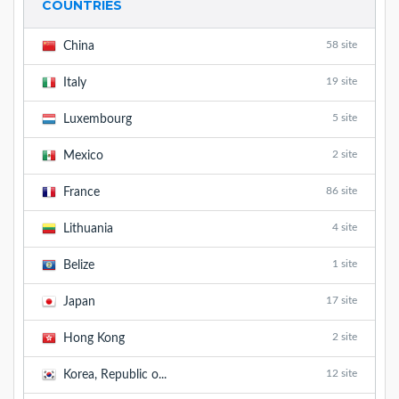
COUNTRIES
58 site
China
19 site
Italy
5 site
Luxembourg
2 site
Mexico
86 site
France
4 site
Lithuania
1 site
Belize
17 site
Japan
2 site
Hong Kong
12 site
Korea, Republic o...