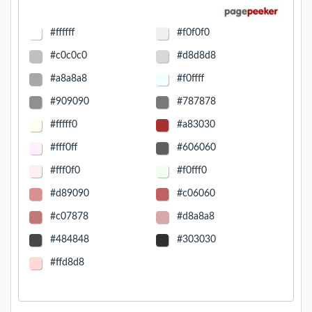
#ffffff
#f0f0f0
#c0c0c0
#d8d8d8
#a8a8a8
#f0ffff
#909090
#787878
#fffff0
#a83030
#fff0ff
#606060
#fff0f0
#f0fff0
#d89090
#c06060
#c07878
#d8a8a8
#484848
#303030
#ffd8d8