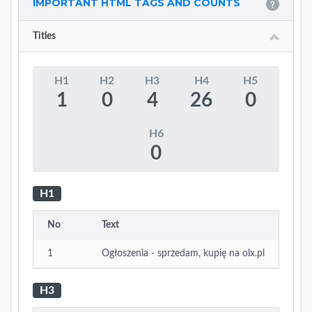
IMPORTANT HTML TAGS AND COUNTS
Titles
H1
H2
H3
H4
H5
1
0
4
26
0
H6
0
H1
No
Text
1
Ogłoszenia - sprzedam, kupię na olx.pl
H3