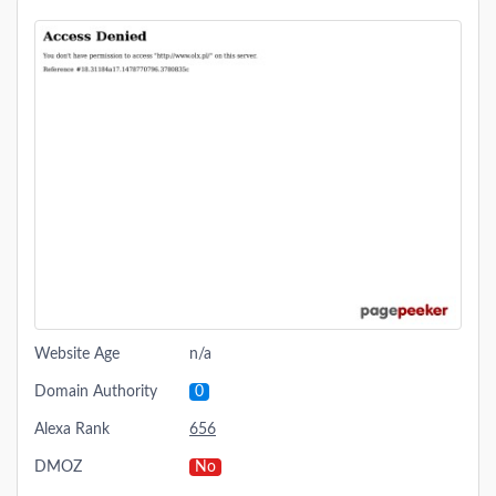
Website Age
n/a
Domain Authority
0
Alexa Rank
656
DMOZ
No