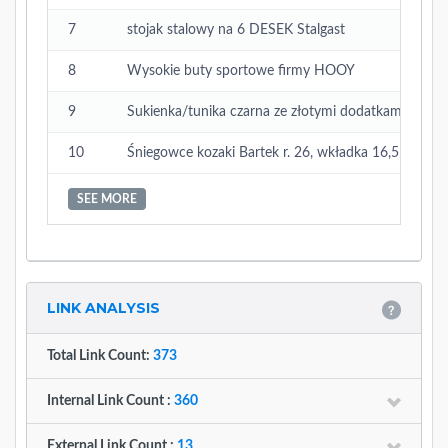
7
stojak stalowy na 6 DESEK Stalgast
8
Wysokie buty sportowe firmy HOOY
9
Sukienka/tunika czarna ze złotymi dodatkami r.36
10
Śniegowce kozaki Bartek r. 26, wkładka 16,5 cm no
SEE MORE
LINK ANALYSIS
Total Link Count:
373
Internal Link Count :
360
External Link Count :
13