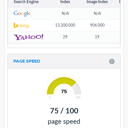
Search Engine
Index
Image Index
Back
N/A
N/A
N/
13.200.000
906.000
-
29
19
0
PAGE SPEED
75
0
100
75 / 100
page speed