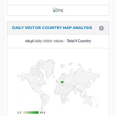
DAILY VISITOR COUNTRY MAP ANALYSIS
olx.pl
daily visitor values -
Total 4 Country
1.2
1.2
93.4
93.4