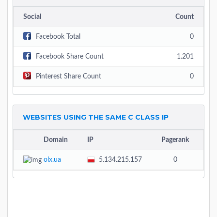
Social
Count
Facebook Total
0
Facebook Share Count
1.201
Pinterest Share Count
0
WEBSITES USING THE SAME C CLASS IP
Domain
IP
Pagerank
Al
olx.ua
5.134.215.157
0