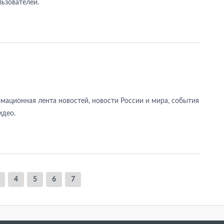
ьзователей.
мационная лента новостей, новости России и мира, события
идео.
4
5
6
7