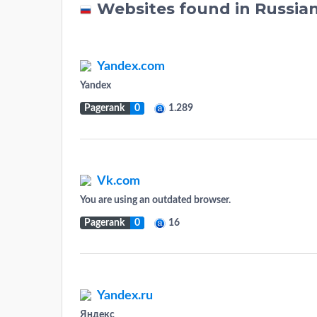
Websites found in Russia
Yandex.com
Yandex
Pagerank
0
1.289
Vk.com
You are using an outdated browser.
Pagerank
0
16
Yandex.ru
Яндекс