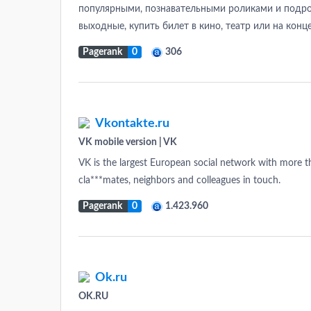
популярными, познавательными роликами и подро
выходные, купить билет в кино, театр или на концер
Pagerank
0
306
Vkontakte.ru
VK mobile version | VK
VK is the largest European social network with more tha
cla***mates, neighbors and colleagues in touch.
Pagerank
0
1.423.960
Ok.ru
OK.RU