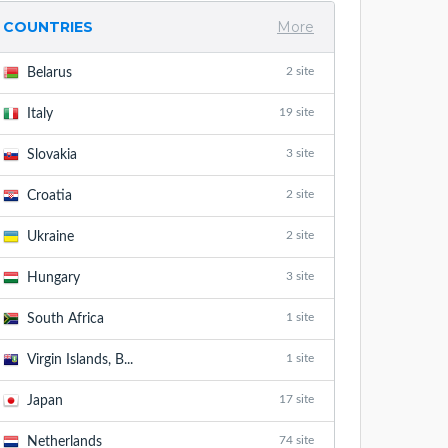
COUNTRIES
More
2 site
Belarus
19 site
Italy
3 site
Slovakia
2 site
Croatia
2 site
Ukraine
3 site
Hungary
1 site
South Africa
1 site
Virgin Islands, B...
17 site
Japan
74 site
Netherlands