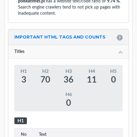
polskatimes.pl
has a website text/code ratio of
9.74 %
.
Search engine crawlers tend to not pick up pages with
inadequate content.
IMPORTANT HTML TAGS AND COUNTS
Titles
H1
H2
H3
H4
H5
3
70
36
11
0
H6
0
H1
No
Text