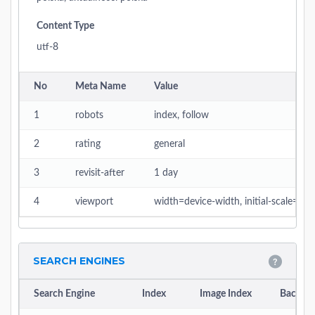
Content Type
utf-8
No
Meta Name
Value
1
robots
index, follow
2
rating
general
3
revisit-after
1 day
4
viewport
width=device-width, initial-scale=1
SEARCH ENGINES
Search Engine
Index
Image Index
Backlin