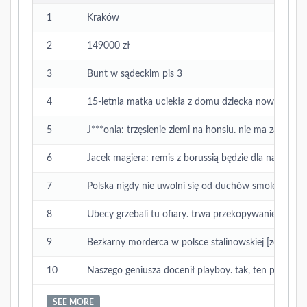
1
Kraków
2
149000 zł
3
Bunt w sądeckim pis 3
4
15-letnia matka uciekła z domu dziecka nowy 2
5
J***onia: trzęsienie ziemi na honsiu. nie ma zagroże
6
Jacek magiera: remis z borussią będzie dla nas świ
7
Polska nigdy nie uwolni się od duchów smoleńska 1
8
Ubecy grzebali tu ofiary. trwa przekopywanie (zdjęci
9
Bezkarny morderca w polsce stalinowskiej [zdjĘcıa]
10
Naszego geniusza docenił playboy. tak, ten playboy
SEE MORE