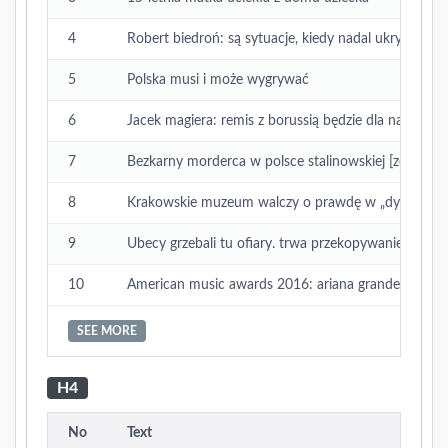
4
Robert biedroń: są sytuacje, kiedy nadal ukrywam, ż
5
Polska musi i może wygrywać
6
Jacek magiera: remis z borussią będzie dla nas świ
7
Bezkarny morderca w polsce stalinowskiej [zdjĘcıa]
8
Krakowskie muzeum walczy o prawdę w „dywizjonie
9
Ubecy grzebali tu ofiary. trwa przekopywanie (zdjęci
10
American music awards 2016: ariana grande wygrał
SEE MORE
H4
No
Text