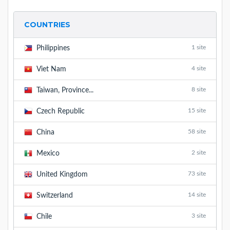
COUNTRIES
1 site
Philippines
4 site
Viet Nam
8 site
Taiwan, Province...
15 site
Czech Republic
58 site
China
2 site
Mexico
73 site
United Kingdom
14 site
Switzerland
3 site
Chile