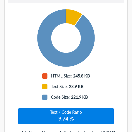
HTML Size:
245.8 KB
Text Size
:
23.9 KB
Code Size
:
221.9 KB
Text / Code Ratio
9.74 %