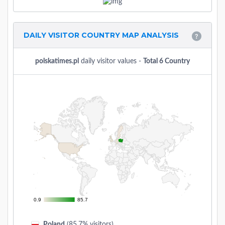
DAILY VISITOR COUNTRY MAP ANALYSIS
polskatimes.pl
daily visitor values -
Total 6 Country
0.9
0.9
85.7
85.7
Poland
(85.7% visitors)