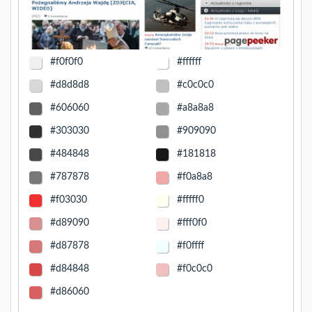
#f0f0f0
#ffffff
#d8d8d8
#c0c0c0
#606060
#a8a8a8
#303030
#909090
#484848
#181818
#787878
#f0a8a8
#f03030
#fffff0
#d89090
#fff0f0
#d87878
#f0ffff
#d84848
#f0c0c0
#d86060